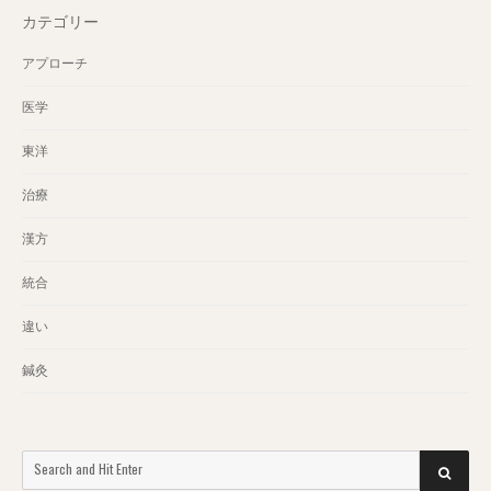
カテゴリー
アプローチ
医学
東洋
治療
漢方
統合
違い
鍼灸
Search
SEARCH
for: