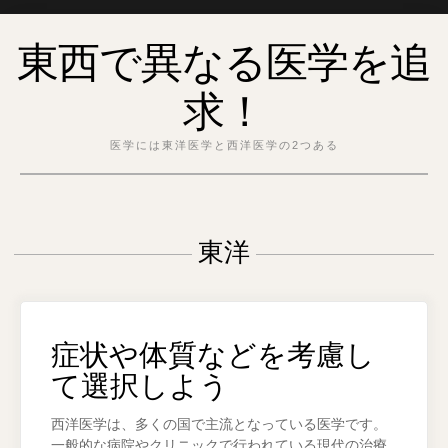
Skip
東西で異なる医学を追
to
content
求！
医学には東洋医学と西洋医学の2つある
東洋
症状や体質などを考慮し
て選択しよう
西洋医学は、多くの国で主流となっている医学です。
一般的な病院やクリニックで行われている現代の治療