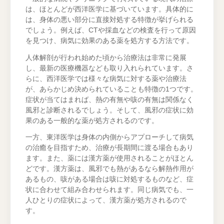
は、ほとんどが西洋医学に基づいています。具体的に
は、身体の悪い部分に直接対処する特徴が挙げられる
でしょう。例えば、CTや採血などの検査を行って原因
を見つけ、病気に効果のある薬を処方する方法です。
人体解剖が行われ始めた頃から治療法は非常に発展
し、最新の医療機器なども取り入れられています。さ
らに、西洋医学では様々な病気に対する薬や治療法
が、あらかじめ決められていることも特徴の1つです。
症状が当てはまれば、熱の有無や咳の有無は関係なく
風邪と診断されるでしょう。そして、風邪の症状に効
果のある一般的な薬が処方されるのです。
一方、東洋医学は身体の内側からアプローチして病気
の治癒を目指すため、治療が長期間に渡る場合もあり
ます。また、薬には漢方薬が使用されることがほとん
どです。漢方薬は、風邪でも熱があるなら解熱作用が
あるもの、咳がある場合は咳に対処するものなど、症
状に合わせて組み合わせられます。同じ病気でも、一
人ひとりの症状によって、漢方薬が処方されるので
す。